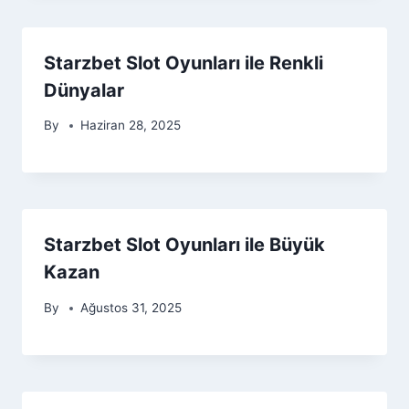
Starzbet Slot Oyunları ile Renkli
Dünyalar
By
Haziran 28, 2025
Starzbet Slot Oyunları ile Büyük
Kazan
By
Ağustos 31, 2025