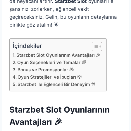
da heyecanı artırır.
Starzbet Slot
oyunları ile
şansınızı zorlarken, eğlenceli vakit
geçireceksiniz. Gelin, bu oyunların detaylarına
birlikte göz atalım! 🌟
İçindekiler
Starzbet Slot Oyunlarının Avantajları 🎉
Oyun Seçenekleri ve Temalar 🌈
Bonus ve Promosyonlar 🎁
Oyun Stratejileri ve İpuçları 💡
Starzbet ile Eğlenceli Bir Deneyim 🎊
Starzbet Slot Oyunlarının
Avantajları 🎉