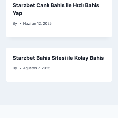
Starzbet Canlı Bahis ile Hızlı Bahis
Yap
By
Haziran 12, 2025
Starzbet Bahis Sitesi ile Kolay Bahis
By
Ağustos 7, 2025