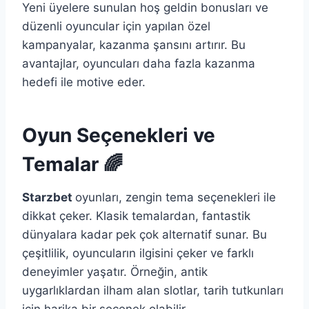
Yeni üyelere sunulan hoş geldin bonusları ve
düzenli oyuncular için yapılan özel
kampanyalar, kazanma şansını artırır. Bu
avantajlar, oyuncuları daha fazla kazanma
hedefi ile motive eder.
Oyun Seçenekleri ve
Temalar 🌈
Starzbet
oyunları, zengin tema seçenekleri ile
dikkat çeker. Klasik temalardan, fantastik
dünyalara kadar pek çok alternatif sunar. Bu
çeşitlilik, oyuncuların ilgisini çeker ve farklı
deneyimler yaşatır. Örneğin, antik
uygarlıklardan ilham alan slotlar, tarih tutkunları
için harika bir seçenek olabilir.