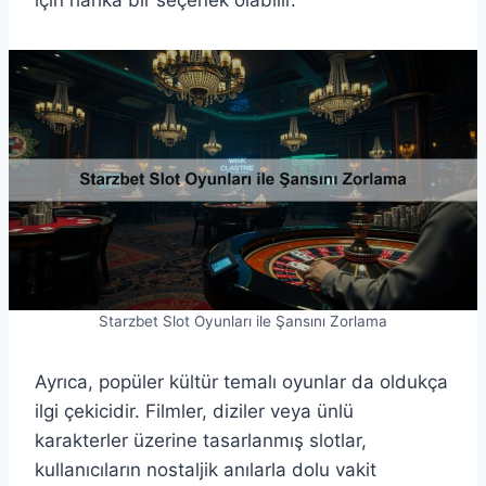
Starzbet Slot Oyunları ile Şansını Zorlama
Ayrıca, popüler kültür temalı oyunlar da oldukça
ilgi çekicidir. Filmler, diziler veya ünlü
karakterler üzerine tasarlanmış slotlar,
kullanıcıların nostaljik anılarla dolu vakit