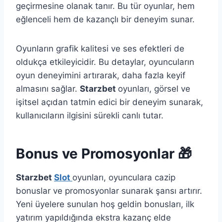
geçirmesine olanak tanır. Bu tür oyunlar, hem
eğlenceli hem de kazançlı bir deneyim sunar.
Oyunların grafik kalitesi ve ses efektleri de
oldukça etkileyicidir. Bu detaylar, oyuncuların
oyun deneyimini artırarak, daha fazla keyif
almasını sağlar.
Starzbet
oyunları, görsel ve
işitsel açıdan tatmin edici bir deneyim sunarak,
kullanıcıların ilgisini sürekli canlı tutar.
Bonus ve Promosyonlar 🎁
Starzbet
Slot
oyunları, oyunculara cazip
bonuslar ve promosyonlar sunarak şansı artırır.
Yeni üyelere sunulan hoş geldin bonusları, ilk
yatırım yapıldığında ekstra kazanç elde