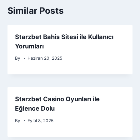
Similar Posts
Starzbet Bahis Sitesi ile Kullanıcı
Yorumları
By
Haziran 20, 2025
Starzbet Casino Oyunları ile
Eğlence Dolu
By
Eylül 8, 2025