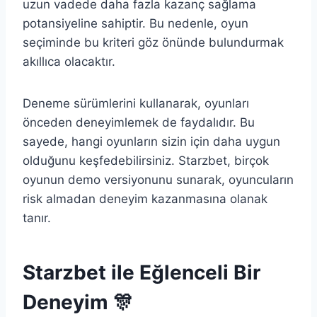
uzun vadede daha fazla kazanç sağlama
potansiyeline sahiptir. Bu nedenle, oyun
seçiminde bu kriteri göz önünde bulundurmak
akıllıca olacaktır.
Deneme sürümlerini kullanarak, oyunları
önceden deneyimlemek de faydalıdır. Bu
sayede, hangi oyunların sizin için daha uygun
olduğunu keşfedebilirsiniz. Starzbet, birçok
oyunun demo versiyonunu sunarak, oyuncuların
risk almadan deneyim kazanmasına olanak
tanır.
Starzbet ile Eğlenceli Bir
Deneyim 🎊