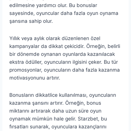
edilmesine yardımcı olur. Bu bonuslar
sayesinde, oyuncular daha fazla oyun oynama
şansına sahip olur.
Yıllık veya aylık olarak düzenlenen özel
kampanyalar da dikkat çekicidir. Örneğin, belirli
bir dönemde oynanan oyunlarda kazanılacak
ekstra ödüller, oyuncuların ilgisini çeker. Bu tür
promosyonlar, oyuncuların daha fazla kazanma
motivasyonunu artırır.
Bonusların dikkatlice kullanılması, oyuncuların
kazanma şansını artırır. Örneğin, bonus
miktarını artırarak daha uzun süre oyun
oynamak mümkün hale gelir. Starzbet, bu
fırsatları sunarak, oyunculara kazançlarını