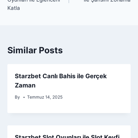
Katla
Similar Posts
Starzbet Canlı Bahis ile Gerçek
Zaman
By
Temmuz 14, 2025
Starzbet Slot Oyunları ile Slot Keyfi