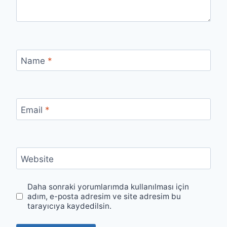
Name
*
Email
*
Website
Daha sonraki yorumlarımda kullanılması için
adım, e-posta adresim ve site adresim bu
tarayıcıya kaydedilsin.