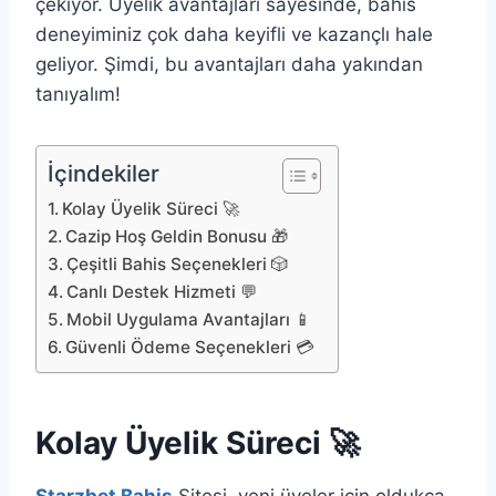
çekiyor. Üyelik avantajları sayesinde, bahis
deneyiminiz çok daha keyifli ve kazançlı hale
geliyor. Şimdi, bu avantajları daha yakından
tanıyalım!
İçindekiler
Kolay Üyelik Süreci 🚀
Cazip Hoş Geldin Bonusu 🎁
Çeşitli Bahis Seçenekleri 🎲
Canlı Destek Hizmeti 💬
Mobil Uygulama Avantajları 📱
Güvenli Ödeme Seçenekleri 💳
Kolay Üyelik Süreci 🚀
Starzbet Bahis
Sitesi, yeni üyeler için oldukça