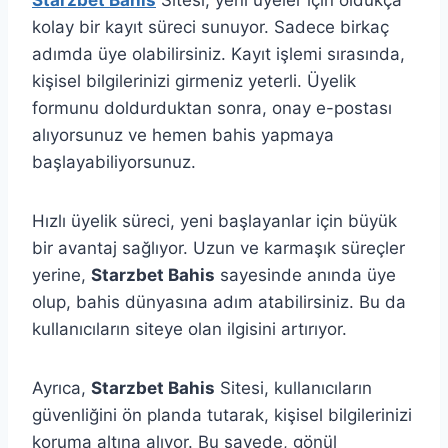
kolay bir kayıt süreci sunuyor. Sadece birkaç
adımda üye olabilirsiniz. Kayıt işlemi sırasında,
kişisel bilgilerinizi girmeniz yeterli. Üyelik
formunu doldurduktan sonra, onay e-postası
alıyorsunuz ve hemen bahis yapmaya
başlayabiliyorsunuz.
Hızlı üyelik süreci, yeni başlayanlar için büyük
bir avantaj sağlıyor. Uzun ve karmaşık süreçler
yerine,
Starzbet Bahis
sayesinde anında üye
olup, bahis dünyasına adım atabilirsiniz. Bu da
kullanıcıların siteye olan ilgisini artırıyor.
Ayrıca,
Starzbet Bahis
Sitesi, kullanıcıların
güvenliğini ön planda tutarak, kişisel bilgilerinizi
koruma altına alıyor. Bu sayede, gönül