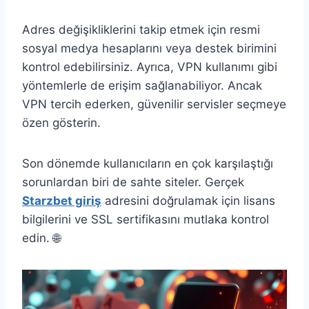
Adres değişikliklerini takip etmek için resmi
sosyal medya hesaplarını veya destek birimini
kontrol edebilirsiniz. Ayrıca, VPN kullanımı gibi
yöntemlerle de erişim sağlanabiliyor. Ancak
VPN tercih ederken, güvenilir servisler seçmeye
özen gösterin.
Son dönemde kullanıcıların en çok karşılaştığı
sorunlardan biri de sahte siteler. Gerçek
Starzbet giriş
adresini doğrulamak için lisans
bilgilerini ve SSL sertifikasını mutlaka kontrol
edin. 🌐