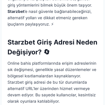
giriş yöntemlerini bilmek büyük önem taşıyor.
Starzbet
’e nasıl güvenle bağlanabileceğinizi,
alternatif yolları ve dikkat etmeniz gereken
ipuçlarını paylaşıyoruz. ⚡
Starzbet Giriş Adresi Neden
Değişiyor? 🔄
Online bahis platformlarında erişim adreslerinin
sık değişmesi, genellikle yasal düzenlemeler ve
bölgesel kısıtlamalardan kaynaklanıyor.
Starzbet giriş adresi de bu tür durumlarda
alternatif URL’ler üzerinden hizmet vermeye
devam ediyor. Bu sayede kullanıcılar, kesintisiz
olarak oyunlara katılabiliyor.