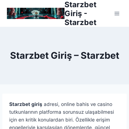
Starzbet
Skip
to
Giriş -
content
Starzbet
Starzbet Giriş – Starzbet
Starzbet giriş
adresi, online bahis ve casino
tutkunlarının platforma sorunsuz ulaşabilmesi
için en kritik konulardan biri. Özellikle erişim
engelleriyle karşılaşılan dönemlerde, güncel