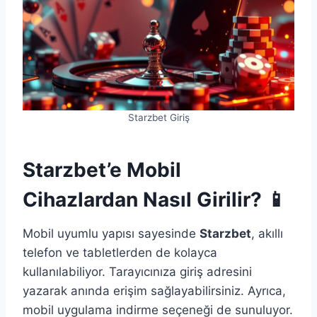
Starzbet Giriş
Starzbet’e Mobil
Cihazlardan Nasıl Girilir? 📱
Mobil uyumlu yapısı sayesinde
Starzbet
, akıllı
telefon ve tabletlerden de kolayca
kullanılabiliyor. Tarayıcınıza giriş adresini
yazarak anında erişim sağlayabilirsiniz. Ayrıca,
mobil uygulama indirme seçeneği de sunuluyor.