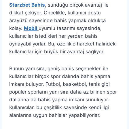
Starzbet Bahis
, sunduğu birçok avantaj ile
dikkat çekiyor. Öncelikle, kullanıcı dostu
arayüzü sayesinde bahis yapmak oldukça
kolay.
Mobil
uyumlu tasarımı sayesinde,
kullanıcılar istedikleri her yerden bahis
oynayabiliyorlar. Bu, özellikle hareket halindeki
kullanıcılar için büyük bir avantaj sağlıyor.
Bunun yanı sıra, geniş bahis seçenekleri ile
kullanıcılar birçok spor dalında bahis yapma
imkanı buluyor. Futbol, basketbol, tenis gibi
popüler sporların yanı sıra daha az bilinen spor
dallarına da bahis yapma imkanı sunuluyor.
Kullanıcılar, bu çeşitlilik sayesinde kendi ilgi
alanlarına uygun bahisler yapabiliyorlar.