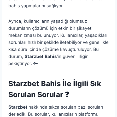
bahis yapmalarını sağlıyor.
Ayrıca, kullanıcıların yaşadığı olumsuz
durumların çözümü için etkin bir şikayet
mekanizması bulunuyor. Kullanıcılar, yaşadıkları
sorunları hızlı bir şekilde iletebiliyor ve genellikle
kısa süre içinde çözüme kavuşturuluyor. Bu
durum,
Starzbet Bahis
‘in güvenilirliğini
pekiştiriyor. 🔑
Starzbet Bahis İle İlgili Sık
Sorulan Sorular ❓
Starzbet
hakkında sıkça sorulan bazı soruları
derledik. Bu sorular, kullanıcıların platformu