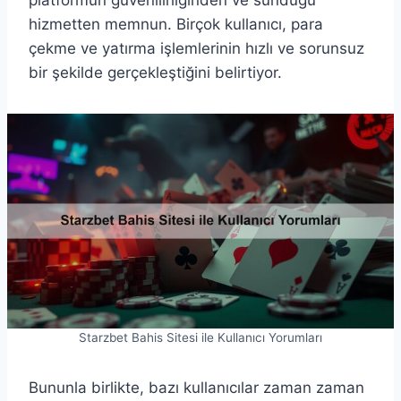
hizmetten memnun. Birçok kullanıcı, para
çekme ve yatırma işlemlerinin hızlı ve sorunsuz
bir şekilde gerçekleştiğini belirtiyor.
Starzbet Bahis Sitesi ile Kullanıcı Yorumları
Bununla birlikte, bazı kullanıcılar zaman zaman