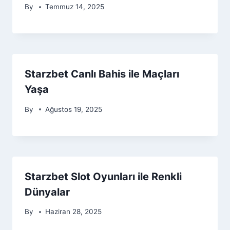
By
Temmuz 14, 2025
Starzbet Canlı Bahis ile Maçları
Yaşa
By
Ağustos 19, 2025
Starzbet Slot Oyunları ile Renkli
Dünyalar
By
Haziran 28, 2025