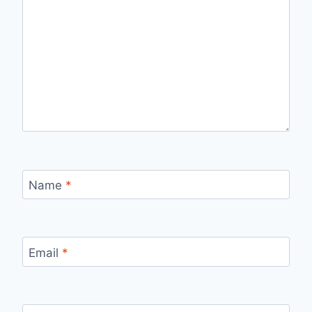
Name
*
Email
*