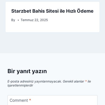
Starzbet Bahis Sitesi ile Hızlı Ödeme
By
Temmuz 22, 2025
Bir yanıt yazın
E-posta adresiniz yayınlanmayacak.
Gerekli alanlar
*
ile
işaretlenmişlerdir
Comment
*