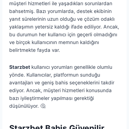
müşteri hizmetleri ile yaşadıkları sorunlardan
bahsetmiş. Bazı yorumlarda, destek ekibinin
yanıt sürelerinin uzun olduğu ve çözüm odaklı
yaklaşımın yetersiz kaldığı ifade ediliyor. Ancak,
bu durumun her kullanıcı için geçerli olmadığını
ve birçok kullanıcının memnun kaldığını
belirtmekte fayda var.
Starzbet
kullanıcı yorumları genellikle olumlu
yönde. Kullanıcılar, platformun sunduğu
avantajları ve geniş bahis seçeneklerini takdir
ediyor. Ancak, müşteri hizmetleri konusunda
bazı iyileştirmeler yapılması gerektiği
düşünülüyor. 🤔
Starzbet Bahis Güvenilir