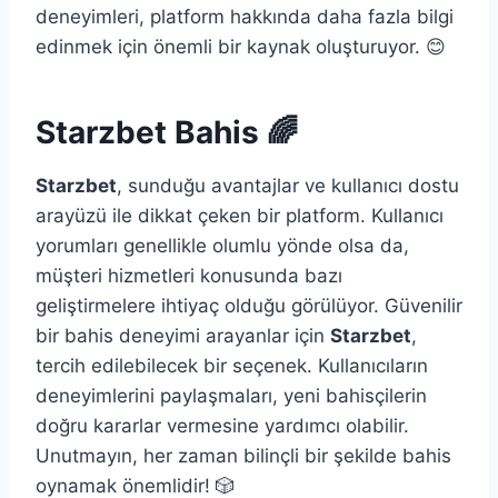
deneyimleri, platform hakkında daha fazla bilgi
edinmek için önemli bir kaynak oluşturuyor. 😊
Starzbet Bahis 🌈
Starzbet
, sunduğu avantajlar ve kullanıcı dostu
arayüzü ile dikkat çeken bir platform. Kullanıcı
yorumları genellikle olumlu yönde olsa da,
müşteri hizmetleri konusunda bazı
geliştirmelere ihtiyaç olduğu görülüyor. Güvenilir
bir bahis deneyimi arayanlar için
Starzbet
,
tercih edilebilecek bir seçenek. Kullanıcıların
deneyimlerini paylaşmaları, yeni bahisçilerin
doğru kararlar vermesine yardımcı olabilir.
Unutmayın, her zaman bilinçli bir şekilde bahis
oynamak önemlidir! 🎲