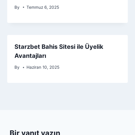
By
Temmuz 6, 2025
Starzbet Bahis Sitesi ile Üyelik
Avantajları
By
Haziran 10, 2025
Bir yanıt yazın