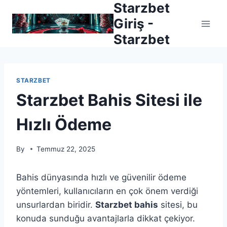
Starzbet
Skip
to
Giriş -
content
Starzbet
STARZBET
Starzbet Bahis Sitesi ile
Hızlı Ödeme
By
Temmuz 22, 2025
Bahis dünyasında hızlı ve güvenilir ödeme
yöntemleri, kullanıcıların en çok önem verdiği
unsurlardan biridir.
Starzbet bahis
sitesi, bu
konuda sunduğu avantajlarla dikkat çekiyor.