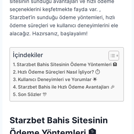
sitesinin sunduğu avantajları ve hızlı ödeme
seçeneklerini keşfetmekte fayda var. ,
Starzbet’in sunduğu ödeme yöntemleri, hızlı
ödeme süreçleri ve kullanıcı deneyimlerini ele
alacağız. Hazırsanız, başlayalım!
İçindekiler
Starzbet Bahis Sitesinin Ödeme Yöntemleri 🏦
Hızlı Ödeme Süreçleri Nasıl İşliyor? ⏱️
Kullanıcı Deneyimleri ve Yorumlar 🌟
Starzbet Bahis ile Hızlı Ödeme Avantajları 🎉
Son Sözler 🎊
Starzbet Bahis Sitesinin
Ödeme Yöntemleri 🏦