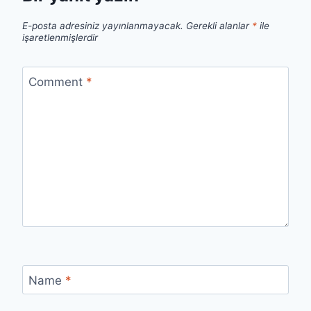
E-posta adresiniz yayınlanmayacak.
Gerekli alanlar
*
ile
işaretlenmişlerdir
Comment
*
Name
*