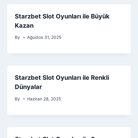
Starzbet Slot Oyunları ile Büyük
Kazan
By
Ağustos 31, 2025
Starzbet Slot Oyunları ile Renkli
Dünyalar
By
Haziran 28, 2025