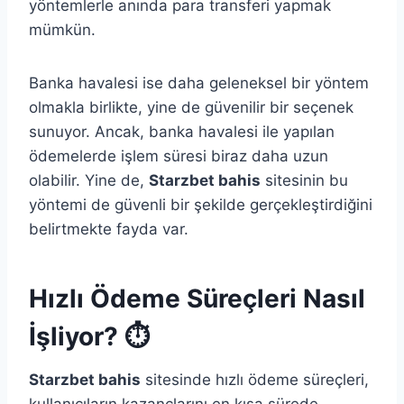
yöntemlerle anında para transferi yapmak
mümkün.
Banka havalesi ise daha geleneksel bir yöntem
olmakla birlikte, yine de güvenilir bir seçenek
sunuyor. Ancak, banka havalesi ile yapılan
ödemelerde işlem süresi biraz daha uzun
olabilir. Yine de,
Starzbet bahis
sitesinin bu
yöntemi de güvenli bir şekilde gerçekleştirdiğini
belirtmekte fayda var.
Hızlı Ödeme Süreçleri Nasıl
İşliyor? ⏱️
Starzbet bahis
sitesinde hızlı ödeme süreçleri,
kullanıcıların kazançlarını en kısa sürede