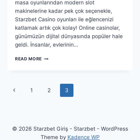
masa oyunlarından modern slot
makinelerine kadar pek çok seçenekle,
Starzbet Casino oyunları ile eğlencenizi
katlamak artık çok kolay! Online casinolar,
günümüzün dijital dünyasında popüler hale
geldi. İnsanlar, evlerinin…
STARZBET
READ MORE
CASINO
OYUNLARI
ILE
EĞLENCENI
Page
Previous
1
2
3
KATLA
navigation
Page
© 2026 Starzbet Giriş - Starzbet - WordPress
Theme by
Kadence WP