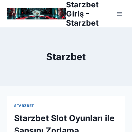
Starzbet
Skip
to
Giriş -
content
Starzbet
Starzbet
STARZBET
Starzbet Slot Oyunları ile
Şansını Zorlama