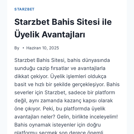
ZORLAMA
STARZBET
Starzbet Bahis Sitesi ile
Üyelik Avantajları
By
Haziran 10, 2025
Starzbet Bahis Sitesi, bahis dünyasında
sunduğu cazip fırsatlar ve avantajlarla
dikkat çekiyor. Üyelik işlemleri oldukça
basit ve hızlı bir şekilde gerçekleşiyor. Bahis
severler için Starzbet, sadece bir platform
değil, aynı zamanda kazanç kapısı olarak
öne çıkıyor. Peki, bu platformda üyelik
avantajları neler? Gelin, birlikte inceleyelim!
Bahis oynamak isteyenler için doğru
platformu seçmek son derece önemli….